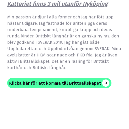
Katteriet finns 3 mil utanför Nyköping
Min passion är djur i alla former och jag har fött upp
hästar tidigare. Jag fastnade för Britten pga deras
underbara temperament, knubbiga kropp och deras
runda kinder. Brittiskt långhår är en ganska ny ras, den
blev godkänd i SVERAK 2019. Jag har gått både
Uppfödarettan och Uppfödartvåan genom SVERAK. Mina
avelskatter är HCM-scannade och PKD fria. Jag är även
aktiv i Brittsällskapet. Det är en rasring för Brittiskt
korthår och Brittiskt långhår.
Klicka här för att komma till Brittsällskapet