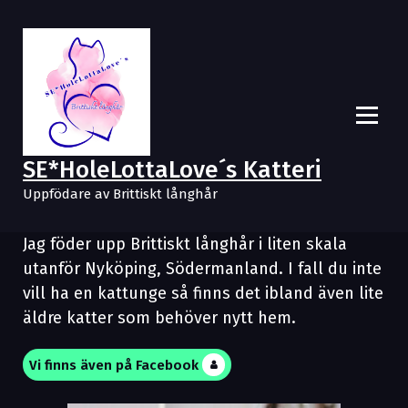
H
o
p
p
a
t
i
l
SE*HoleLottaLove´s Katteri
l
i
Uppfödare av Brittiskt långhår
n
n
Jag föder upp Brittiskt långhår i liten skala
e
utanför Nyköping, Södermanland. I fall du inte
h
å
vill ha en kattunge så finns det ibland även lite
l
äldre katter som behöver nytt hem.
l
Vi finns även på Facebook